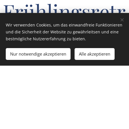
Frühlingsretr
Wir verwenden Cookies, um das einwandfreie Funktionieren
eat im Alten
und die Sicherheit der Website zu gewährleitsen und eine
bestmögliche Nutzererfahrung zu bieten.
Land
Nur notwendige akzeptieren
Alle akzeptieren
21.03.2026 10.00 - 15.00Uhr
Wir nehmen uns bewusst Zeit für unser eigenes
Erwachen. Wir bewegen uns kraftvoll und
gleichzeitig achtsam, halten inne und richten uns